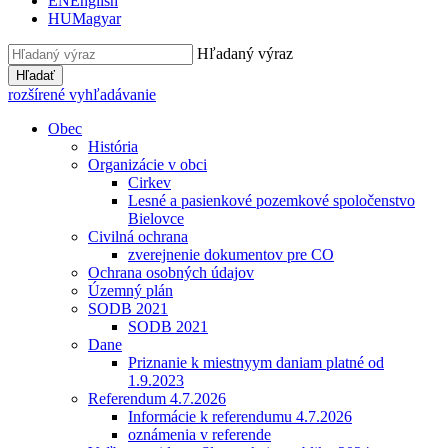
EN
English
HU
Magyar
Hľadaný výraz
Hľadať
rozšírené vyhľadávanie
Obec
História
Organizácie v obci
Cirkev
Lesné a pasienkové pozemkové spoločenstvo
Bielovce
Civilná ochrana
zverejnenie dokumentov pre CO
Ochrana osobných údajov
Územný plán
SODB 2021
SODB 2021
Dane
Priznanie k miestnyym daniam platné od
1.9.2023
Referendum 4.7.2026
Informácie k referendumu 4.7.2026
oznámenia v referende