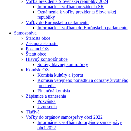
Voľba prezidenta Slovenskej republiky 2024
Informácie k voľbám prezidenta SR
Oznámenia k voľby prezidenta Slovenskej
republiky
Voľby do Európskeho parlamentu
Informácie k voľbám do Európskeho parlamentu
Samospráva
Starosta obce
Zástupca starostu
Poslanci OZ
Štatút obce
Hlavný kontrolór obce
Správy hlavnej kontrolórky
Komisie OZ
Komisia kultúry a športu
Komisia verejného poriadku a ochrany životného
prostredia
Finančná komisia
Zápisnice a uznesenia
Pozvánka
Uznesenia
Tlačivá
Voľby do orgánov samosprávy obcí 2022
Informácie k voľbám do orgánov samosprávy
obcí 2022