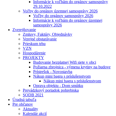
Informácie k voľbám do orgánov samosprávy
29.10.2022
Voľby do orgánov územnej samosprávy 2026
Voľby do orgánov samosprávy 2026
Informácie k voľbám do orgánov územnej
samosprávy 2026
Zverejňovanie
Zmluvy, Faktúry, Objednávky
Verejné obstarávanie
Prieskum trhu
VZN
Hospodárenie
PROJEKTY
Budovanie bezplatnej Wifi siete v obci
Požiarna zbrojnica - výmena krytiny na budove
Prístrešok - Novostavba
Nákup mini bagra s príslušenstvom
Nákup mini bagra s príslušenstvom
Oprava objektu - Dom smútku
Prevádzkový poriadok pohrebiska
SODB 2021
Úradná tabuľa
Pre občanov
Aktuality
Kalendár akcií