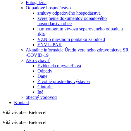
Fotogaléria
Odpadové hospodárstvo
zmluvy odpadového hospodárstva
zverejnenie dokumentov odpadového
hospodárstva obce
harmonogram vývozu separovaného odpadu a
skla
VZN o miestnom poplatku za odpad
ENVI - PAK
Aktuálne informácie Úradu verejného zdravotníctva SR
-COVID-19
Ako vybaviť
Evidencia obyvateľstva
Odpady
Dane
Životné prostredie, výstavba
Cintorín
Iné
obecný vodovod
Kontakt
Vítá vás obec Bielovce!
Vítá vás obec Bielovce!