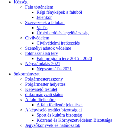
Község
Falu történelem
Régi fényképek a faluból
Jelenkor
Szervezetek a faluban
Vallás
Úrbéri erdő és legelőtársaság
Civilvédelem
Civilvédelmi iratkezelés
Személyi adatok védelme
földhasználati terv
Falu program terv 2015 - 2020
Népszámlálás 2021
Népszámlálás 2021
önkormányzat
Polgármesterasszony
Polgármester helyettes
Képviselő testület
önkormányzati státus
A falu főellenőre
A falu főellenőr jelentései
A képviselő testület bizottságjai
Sport és kultúra bizottság
Közrend és Környezetvédelem Bizottsága
Jegyzőkönyvek és határozatok