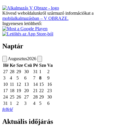
Kövesd weboldalunkról származó információkat a
mobilalkalmazásban – V OBRAZE.
Ingyenesen letölthető:
Naptár
Augusztus
2026
Hé
Ke
Sze
Csü
Pé
Szo
Va
27
28
29
30
31
1
2
3
4
5
6
7
8
9
10
11
12
13
14
15
16
17
18
19
20
21
22
23
24
25
26
27
28
29
30
31
1
2
3
4
5
6
felfelé
Aktuális időjárás