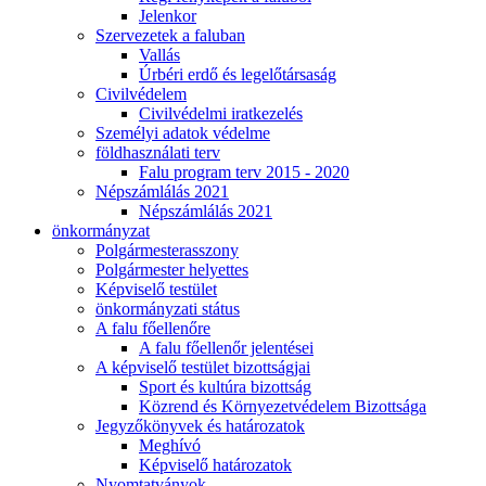
Jelenkor
Szervezetek a faluban
Vallás
Úrbéri erdő és legelőtársaság
Civilvédelem
Civilvédelmi iratkezelés
Személyi adatok védelme
földhasználati terv
Falu program terv 2015 - 2020
Népszámlálás 2021
Népszámlálás 2021
önkormányzat
Polgármesterasszony
Polgármester helyettes
Képviselő testület
önkormányzati státus
A falu főellenőre
A falu főellenőr jelentései
A képviselő testület bizottságjai
Sport és kultúra bizottság
Közrend és Környezetvédelem Bizottsága
Jegyzőkönyvek és határozatok
Meghívó
Képviselő határozatok
Nyomtatványok