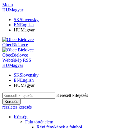
Menu
HU
Magyar
SK
Slovensky
EN
English
HU
Magyar
Obec
Bielovce
Obec
Bielovce
Webtérkép
RSS
HU
Magyar
SK
Slovensky
EN
English
HU
Magyar
Keresett kifejezés
Keresés
részletes keresés
Község
Falu történelem
Régi fényképek a faluból