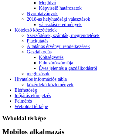
Meghívó
Képviselő határozatok
Nyomtatványok
2018-as helyhatósági választások
választási eredmények
Kötelező közzétételek
Szerződések, számlák, megrendelések
Piackutatás
Általános érvényü rendelkezések
Gazdálkodás
Költségvetés
Falu zárószámlája
Éves jelentés a gazdálkodásról
megbízások
Hivatalos információs tábla
közérdekü közlemények
Elérhetőség
Időjárás előrejelzés
Felmérés
Weboldal térképe
Weboldal térképe
Mobilos alkalmazás