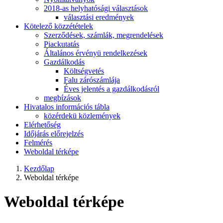
2018-as helyhatósági választások
választási eredmények
Kötelező közzétételek
Szerződések, számlák, megrendelések
Piackutatás
Általános érvényü rendelkezések
Gazdálkodás
Költségvetés
Falu zárószámlája
Éves jelentés a gazdálkodásról
megbízások
Hivatalos információs tábla
közérdekü közlemények
Elérhetőség
Időjárás előrejelzés
Felmérés
Weboldal térképe
Kezdőlap
Weboldal térképe
Weboldal térképe