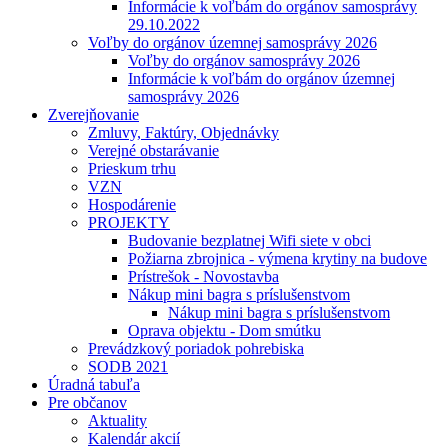
Informácie k voľbám do orgánov samosprávy
29.10.2022
Voľby do orgánov územnej samosprávy 2026
Voľby do orgánov samosprávy 2026
Informácie k voľbám do orgánov územnej
samosprávy 2026
Zverejňovanie
Zmluvy, Faktúry, Objednávky
Verejné obstarávanie
Prieskum trhu
VZN
Hospodárenie
PROJEKTY
Budovanie bezplatnej Wifi siete v obci
Požiarna zbrojnica - výmena krytiny na budove
Prístrešok - Novostavba
Nákup mini bagra s príslušenstvom
Nákup mini bagra s príslušenstvom
Oprava objektu - Dom smútku
Prevádzkový poriadok pohrebiska
SODB 2021
Úradná tabuľa
Pre občanov
Aktuality
Kalendár akcií