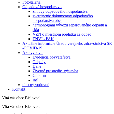
Fotogaléria
Odpadové hospodárstvo
zmluvy odpadového hospodárstva
zverejnenie dokumentov odpadového
hospodárstva obce
harmonogram vývozu separovaného odpadu a
skla
VZN o miestnom poplatku za odpad
ENVI - PAK
Aktuálne informácie Úradu verejného zdravotníctva SR
-COVID-19
Ako vybaviť
Evidencia obyvateľstva
Odpady
Dane
Životné prostredie, výstavba
Cintorín
Iné
obecný vodovod
Kontakt
Vítá vás obec Bielovce!
Vítá vás obec Bielovce!