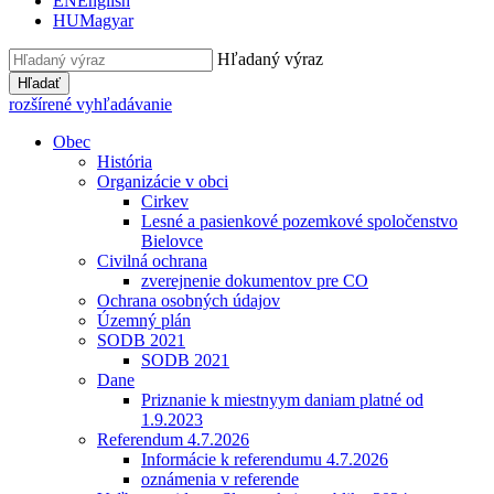
EN
English
HU
Magyar
Hľadaný výraz
Hľadať
rozšírené vyhľadávanie
Obec
História
Organizácie v obci
Cirkev
Lesné a pasienkové pozemkové spoločenstvo
Bielovce
Civilná ochrana
zverejnenie dokumentov pre CO
Ochrana osobných údajov
Územný plán
SODB 2021
SODB 2021
Dane
Priznanie k miestnyym daniam platné od
1.9.2023
Referendum 4.7.2026
Informácie k referendumu 4.7.2026
oznámenia v referende