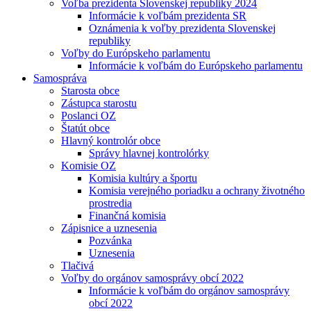
Voľba prezidenta Slovenskej republiky 2024
Informácie k voľbám prezidenta SR
Oznámenia k voľby prezidenta Slovenskej
republiky
Voľby do Európskeho parlamentu
Informácie k voľbám do Európskeho parlamentu
Samospráva
Starosta obce
Zástupca starostu
Poslanci OZ
Štatút obce
Hlavný kontrolór obce
Správy hlavnej kontrolórky
Komisie OZ
Komisia kultúry a športu
Komisia verejného poriadku a ochrany životného
prostredia
Finančná komisia
Zápisnice a uznesenia
Pozvánka
Uznesenia
Tlačivá
Voľby do orgánov samosprávy obcí 2022
Informácie k voľbám do orgánov samosprávy
obcí 2022