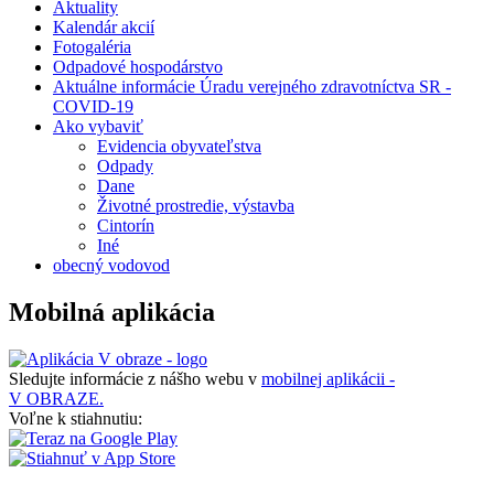
Aktuality
Kalendár akcií
Fotogaléria
Odpadové hospodárstvo
Aktuálne informácie Úradu verejného zdravotníctva SR -
COVID-19
Ako vybaviť
Evidencia obyvateľstva
Odpady
Dane
Životné prostredie, výstavba
Cintorín
Iné
obecný vodovod
Mobilná aplikácia
Sledujte informácie z nášho webu v
mobilnej aplikácii -
V OBRAZE.
Voľne k stiahnutiu: